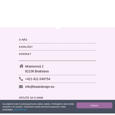
O NÁS
KATALÓGY
KONTAKT
Mramorová 2
82106 Bratislava
+421-911-549754
info@tradedesign.eu
SPOJTE SA S NAMI
Na zlepšenie našich služieb používame súbory cookies. Prehliadaním web stránok
Súhlasím
súhlasíte s ich využitím. Používanie môžete odmietnuť nastavením Vášho
prehliadača.
Viac informácií