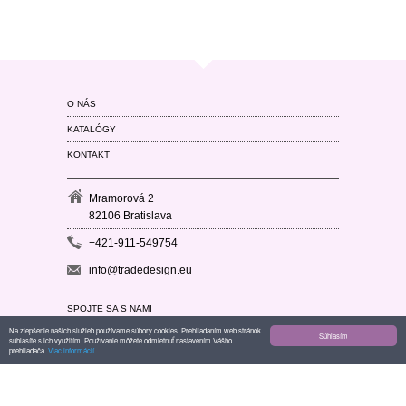
O NÁS
KATALÓGY
KONTAKT
Mramorová 2
82106 Bratislava
+421-911-549754
info@tradedesign.eu
SPOJTE SA S NAMI
Na zlepšenie našich služieb používame súbory cookies. Prehliadaním web stránok
Súhlasím
súhlasíte s ich využitím. Používanie môžete odmietnuť nastavením Vášho
prehliadača.
Viac informácií